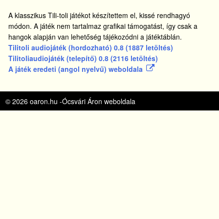
A klasszikus Tili-toli játékot készítettem el, kissé rendhagyó
módon. A játék nem tartalmaz grafikai támogatást, így csak a
hangok alapján van lehetőség tájékozódni a játéktáblán.
Tilitoli audiojáték (hordozható) 0.8 (1887 letöltés)
Tilitoliaudiojáték (telepítő) 0.8 (2116 letöltés)
A játék eredeti (angol nyelvű) weboldala
© 2026 oaron.hu -Ócsvári Áron weboldala