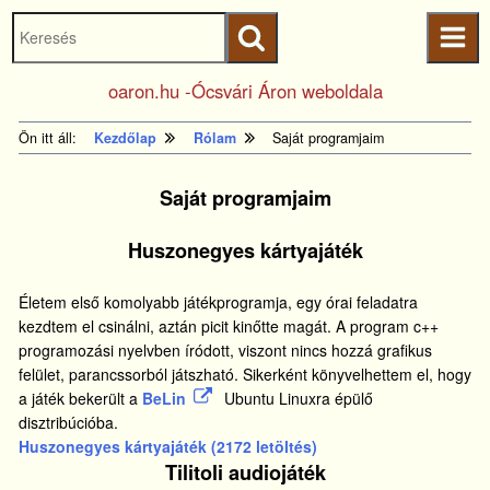
Keresés
Ugrás a fő
indítása
tartalomhoz
Kezdőlapra
oaron.hu -Ócsvári Áron weboldala
ugrás
Ön itt áll:
Kezdőlap
Rólam
Saját programjaim
Saját programjaim
Huszonegyes kártyajáték
Életem első komolyabb játékprogramja, egy órai feladatra
kezdtem el csinálni, aztán picit kinőtte magát. A program c++
programozási nyelvben íródott, viszont nincs hozzá grafikus
felület, parancssorból játszható. Sikerként könyvelhettem el, hogy
a játék bekerült a
BeLin
Ubuntu Linuxra épülő
disztribúcióba.
Huszonegyes kártyajáték (2172 letöltés)
Tilitoli audiojáték