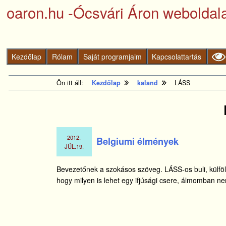
tartalomhoz
Kezdőlapra
oaron.hu -Ócsvári Áron weboldal
ugrás
Kezdőlap
Rólam
Saját programjaim
Kapcsolattartás
Ön itt áll:
Kezdőlap
kaland
LÁSS
2012.
Belgiumi élmények
JÚL.
19.
Bevezetőnek a szokásos szöveg. LÁSS-os buli, külföl
hogy milyen is lehet egy ifjúsági csere, álmomban n