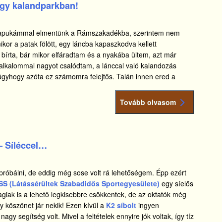
gy kalandparkban!
 apukámmal elmentünk a Rámszakadékba, szerintem nem
kor a patak fölött, egy láncba kapaszkodva kellett
l bírta, bár mikor elfáradtam és a nyakába ültem, azt már
ó alkalommal nagyot csalódtam, a lánccal való kalandozás
k, úgyhogy azóta ez számomra felejtős. Talán innen ered a
Tovább olvasom
– Síléccel…
m próbálni, de eddig még sose volt rá lehetőségem. Épp ezért
S (Látássérültek Szabadidős Sportegyesülete)
egy síelős
giak is a lehető legkisebbre csökkentek, de az oktatók még
agy köszönet jár nekik! Ezen kívül a
K2 síbolt
ingyen
agy segítség volt. Mivel a feltételek ennyire jók voltak, így tíz