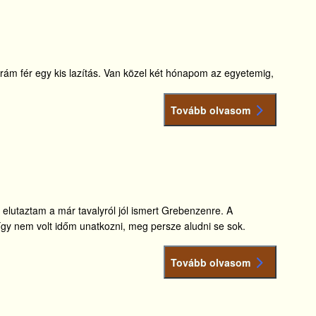
m fér egy kis lazítás. Van közel két hónapom az egyetemig,
Tovább olvasom
 elutaztam a már tavalyról jól ismert Grebenzenre. A
így nem volt időm unatkozni, meg persze aludni se sok.
Tovább olvasom