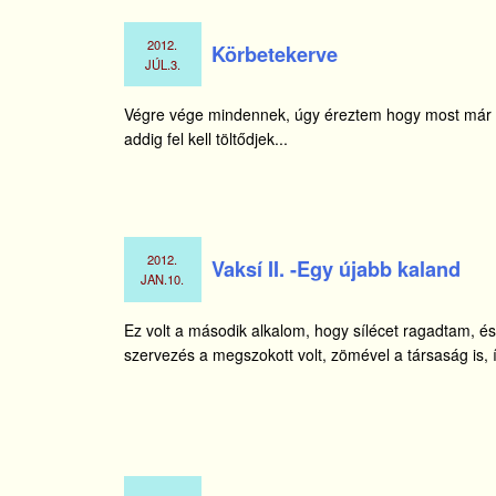
2012.
Körbetekerve
JÚL.
3.
Végre vége mindennek, úgy éreztem hogy most már rá
addig fel kell töltődjek...
2012.
Vaksí II. -Egy újabb kaland
JAN.
10.
Ez volt a második alkalom, hogy sílécet ragadtam, és
szervezés a megszokott volt, zömével a társaság is, 