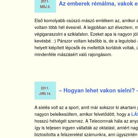
2011.
Az emberek rémálma, vakok e
MÁJ.
5.
Első komolyabb csúszó-mászó emlékem az, amikor
voltam több hét évesnél. A legjobban azt élveztem, mi
végigaraszolni a sziklafalon. Ezeket apa is nagyon jó
kevésbé. :) Párszor voltam később is, de a legutols
helyett kiépített lépcsők és mellettük korlátok volta
mindenféle mászásért való rajongásom.
2011.
– Hogyan lehet vakon síelni? 
JAN.
14.
A síelés volt az a sport, amit már sokszor ki akarta
nagyon belelkesültem, amikor felvetődött, hogy a
LÁS
hosszú hétvégét szervez. A Telecomnak hála az anya
így is teljesen ingyen vállalták az oktatást, amiért n
biztosította a felszerelést számunkra, ami úgyszintén n