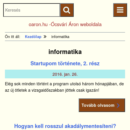
Keresés
Ugrás a fő
indítása
tartalomhoz
Kezdőlapra
oaron.hu -Ócsvári Áron weboldala
ugrás
Ön itt áll:
Kezdőlap
informatika
informatika
Startupom története, 2. rész
2016.
jan.
26.
Elég sok minden történt a program utolsó három hónapjában, de
az új ötletek a vizsgaidőszakban jöttek csak igazán!
Tovább olvasom
Hogyan kell rosszul akadálymentesíteni?