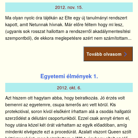
2012.
nov.
15.
Ma olyan nyolc óra tájékán az Elte egy új tanulmányi rendszert
kapott, amit Netunnak hívnak. Már előre féltem hogy mi lesz,
(ugyanis sok rosszat hallottam a rendszerről akadálymentesítési
szempontból), de ekkora meglepetésre azért nem számítottam...
Tovább olvasom
Egyetemi élmények 1.
2012.
okt.
6.
Azt hiszem ott hagytam abba, hogy beiratkozás. Jó érzés volt
bemenni az egyetemre, csupa ismerős arc vett körül. Kis
protekcióval, soron kívül elsőként írhattam alá a csodás hallgatói
szerződést a délutáni csoportunkból. Ezzel csak annyit értem el,
hogy utána közel két órát várhattam az egyik előadóban, amíg
mindenki elvégezte ezt a procedúrát. Azalatt viszont Queen szólt