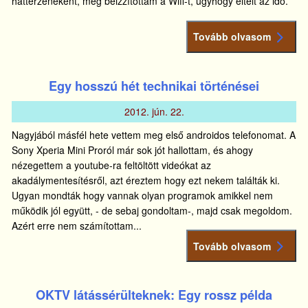
háttérzeneként, meg beizzítottam a Wifi-t, úgyhogy eltelt az idő.
Tovább olvasom
Egy hosszú hét technikai történései
2012.
jún.
22.
Nagyjából másfél hete vettem meg első androidos telefonomat. A
Sony Xperia Mini Proról már sok jót hallottam, és ahogy
nézegettem a youtube-ra feltöltött videókat az
akadálymentesítésről, azt éreztem hogy ezt nekem találták ki.
Ugyan mondták hogy vannak olyan programok amikkel nem
működik jól együtt, - de sebaj gondoltam-, majd csak megoldom.
Azért erre nem számítottam...
Tovább olvasom
OKTV látássérülteknek: Egy rossz példa