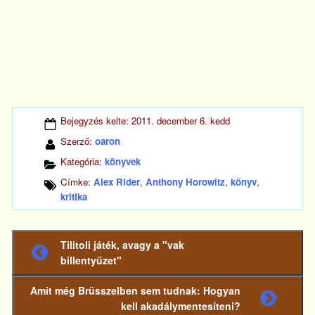
Bejegyzés kelte:
2011. december 6. kedd
Szerző:
oaron
Kategória:
könyvek
Címke:
Alex Rider
,
Anthony Horowitz
,
könyv
,
kritika
Tilitoli játék, avagy a "vak
Előző
billentyűzet"
bejegyzés
Amit még Brüsszelben sem tudnak: Hogyan
Következő
kell akadálymentesíteni?