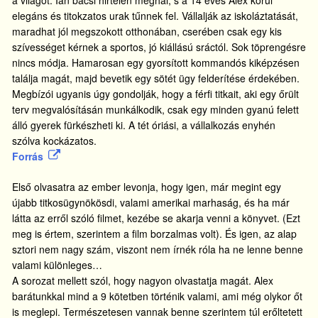
elegáns és titokzatos urak tűnnek fel. Vállalják az iskoláztatását,
maradhat jól megszokott otthonában, cserében csak egy kis
szívességet kérnek a sportos, jó kiállású sráctól. Sok töprengésre
nincs módja. Hamarosan egy gyorsított kommandós kiképzésen
találja magát, majd bevetik egy sötét ügy felderítése érdekében.
Megbízói ugyanis úgy gondolják, hogy a férfi titkait, aki egy őrült
terv megvalósításán munkálkodik, csak egy minden gyanú felett
álló gyerek fürkészheti ki. A tét óriási, a vállalkozás enyhén
szólva kockázatos.
Forrás
Első olvasatra az ember levonja, hogy igen, már megint egy
újabb titkosügynökösdi, valami amerikai marhaság, és ha már
látta az erről szóló filmet, kezébe se akarja venni a könyvet. (Ezt
meg is értem, szerintem a film borzalmas volt). És igen, az alap
sztori nem nagy szám, viszont nem írnék róla ha ne lenne benne
valami különleges…
A sorozat mellett szól, hogy nagyon olvastatja magát. Alex
barátunkkal mind a 9 kötetben történik valami, ami még olykor őt
is meglepi. Természetesen vannak benne szerintem túl erőltetett