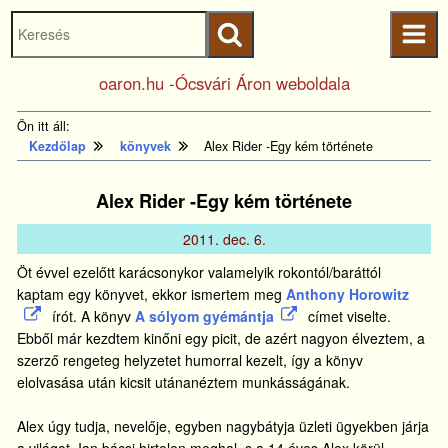
Keresés
Ugrás a fő
indítása
tartalomhoz
Kezdőlapra
oaron.hu -Ócsvári Áron weboldala
ugrás
Ön itt áll:
Kezdőlap
könyvek
Alex Rider -Egy kém története
Alex Rider -Egy kém története
2011.
dec.
6.
Öt évvel ezelőtt karácsonykor valamelyik rokontól/baráttól
kaptam egy könyvet, ekkor ismertem meg
Anthony Horowitz
írót. A könyv
A sólyom gyémántja
címet viselte.
Ebből már kezdtem kinőni egy picit, de azért nagyon élveztem, a
szerző rengeteg helyzetet humorral kezelt, így a könyv
elolvasása után kicsit utánanéztem munkásságának.
Alex úgy tudja, nevelője, egyben nagybátyja üzleti ügyekben járja
a világot. Ian bácsi hirtelen meghal, s a 14 éves Alex körül