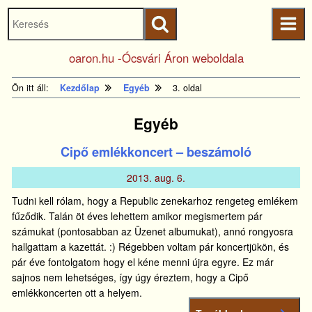
Keresés
Ugrás a fő
indítása
tartalomhoz
Kezdőlapra
oaron.hu -Ócsvári Áron weboldala
ugrás
Ön itt áll:
Kezdőlap
Egyéb
3. oldal
Egyéb
Cipő emlékkoncert – beszámoló
2013.
aug.
6.
Tudni kell rólam, hogy a Republic zenekarhoz rengeteg emlékem
fűződik. Talán öt éves lehettem amikor megismertem pár
számukat (pontosabban az Üzenet albumukat), annó rongyosra
hallgattam a kazettát. :) Régebben voltam pár koncertjükön, és
pár éve fontolgatom hogy el kéne menni újra egyre. Ez már
sajnos nem lehetséges, így úgy éreztem, hogy a Cipő
emlékkoncerten ott a helyem.