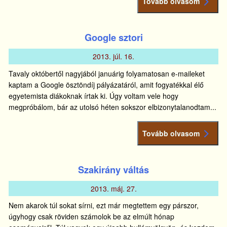
Tovább olvasom
Google sztori
2013.
júl.
16.
Tavaly októbertől nagyjából januárig folyamatosan e-maileket
kaptam a Google ösztöndíj pályázatáról, amit fogyatékkal élő
egyetemista diákoknak írtak ki. Úgy voltam vele hogy
megpróbálom, bár az utolsó héten sokszor elbizonytalanodtam...
Tovább olvasom
Szakirány váltás
2013.
máj.
27.
Nem akarok túl sokat sírni, ezt már megtettem egy párszor,
úgyhogy csak röviden számolok be az elmúlt hónap