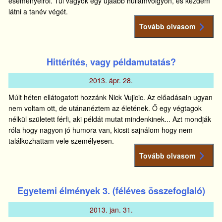
eseményeiről. Túl vagyok egy újaabb hullámvölgyön, és kezdem
látni a tanév végét.
Tovább olvasom
Hittérítés, vagy példamutatás?
2013.
ápr.
28.
Múlt héten ellátogatott hozzánk Nick Vujicic. Az előadásain ugyan
nem voltam ott, de utánanéztem az életének. Ő egy végtagok
nélkül született férfi, aki példát mutat mindenkinek... Azt mondják
róla hogy nagyon jó humora van, kicsit sajnálom hogy nem
találkozhattam vele személyesen.
Tovább olvasom
Egyetemi élmények 3. (féléves összefoglaló)
2013.
jan.
31.