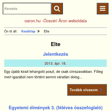
Keresés
Ugrás a fő
indítása
tartalomhoz
Kezdőlapra
oaron.hu -Ócsvári Áron weboldala
ugrás
Ön itt áll:
Kezdőlap
Elte
Elte
Jelentkezés
2013.
ápr.
18.
Egy újabb kicsit lehangoló poszt, de csak címszavakban. Főleg
mert igazából nem történt semmi váratlan dolog...
Tovább olvasom
Egyetemi élmények 3. (féléves összefoglaló)