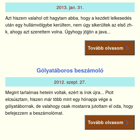
2013.
jan.
31.
Azt hiszem valahol ott hagytam abba, hogy a kezdeti lelkesedés
után egy hullámvölgybe kerültem, nem úgy sikerültek az első zh-
k, ahogy azt szerettem volna. Úgyhogy jöjjön a java...
Tovább olvasom
Gólyatáboros beszámoló
2012.
szept.
27.
Megint tartalmas heteim voltak, ezért is írok újra... Picit
elcsúsztam, hiszen már több mint egy hónapja vége a
gólyatábornak, de valahogy csak mostanra jutottam el oda, hogy
befejezzem a beszámolómat.
Tovább olvasom